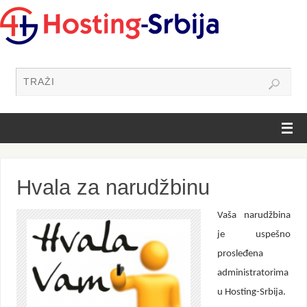
Hvala za narudžbinu
Vaša narudžbina
je uspešno
prosleđena
administratorima
u Hosting-Srbija.