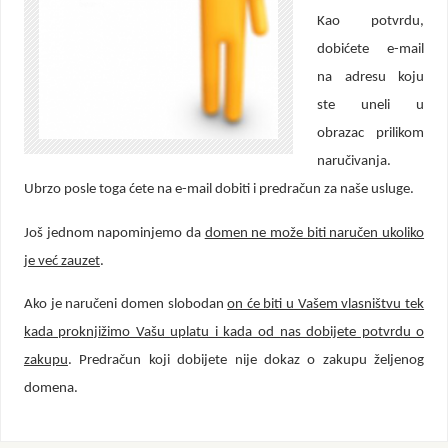
Kao potvrdu,
dobićete e-mail
na adresu koju
ste uneli u
obrazac prilikom
naručivanja.
Ubrzo posle toga ćete na e-mail dobiti i predračun za naše usluge.
Još jednom napominjemo da
domen ne može biti naručen ukoliko
je već zauzet
.
Ako je naručeni domen slobodan
on će biti u Vašem vlasništvu tek
kada proknjižimo Vašu uplatu i kada od nas dobijete potvrdu o
zakupu
. Predračun koji dobijete nije dokaz o zakupu željenog
domena.