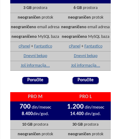
3 GB
prostora
6 GB
prostora
neograničen
protok
neograničen
protok
neograničeno
email adresa
neograničeno
email adresa
neograničeno
MySQL baza
neograničeno
MySQL baza
cPanel
+
Fantastico
cPanel
+
Fantastico
Dnevni bekap
Dnevni bekap
Još informacija...
Još informacija...
Poručite
Poručite
PRO M
PRO L
700
1.200
din/mesec
din/mesec
8.400
din/god.
14.400
din/god.
10 GB
prostora
30 GB
prostora
neograničen
protok
neograničen
protok