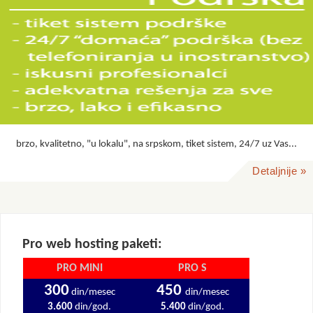
brzo, kvalitetno, "u lokalu", na srpskom, tiket sistem, 24/7 uz Vas...
Detaljnije »
Pro web hosting paketi:
PRO MINI
PRO S
300
450
din/mesec
din/mesec
3.600
din/god.
5.400
din/god.