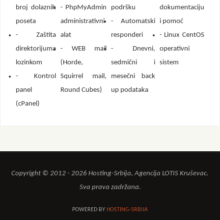
broj dolaznih
- PhpMyAdmin
podršku
dokumentaciju
poseta
administrativni
- Automatski
i pomoć
- Zaštita
alat
responderi
- Linux CentOS
direktorijuma
- WEB mail
- Dnevni,
operativni
lozinkom
(Horde,
sedmični i
sistem
- Kontrol
Squirrel mail,
mesečni back
panel
Round Cubes)
up podataka
(cPanel)
Copyright © 2012 - 2026 Hosting-Srbija, Agencija LOTIS Kruševac.
Sva prava zadržana.
POWERED BY
HOSTING-SRBIJA