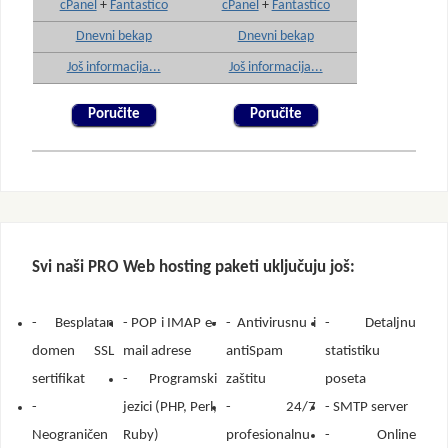
cPanel
+
Fantastico
cPanel
+
Fantastico
Dnevni bekap
Dnevni bekap
Još informacija...
Još informacija...
Poručite
Poručite
Svi naši PRO Web hosting paketi uključuju još:
- Besplatan
- POP i IMAP e-
- Antivirusnu i
- Detaljnu
domen SSL
mail adrese
antiSpam
statistiku
sertifikat
- Programski
zaštitu
poseta
-
jezici (PHP, Perl,
- 24/7
- SMTP server
Neograničen
Ruby)
profesionalnu
- Online