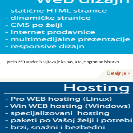
preko 250 urađenih sajtova je iza nas, a to je ogromno iskustvo...
Detaljnije »