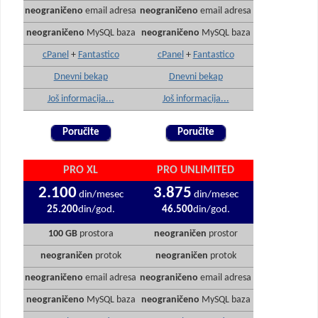
neograničeno
email adresa
neograničeno
email adresa
neograničeno
MySQL baza
neograničeno
MySQL baza
cPanel
+
Fantastico
cPanel
+
Fantastico
Dnevni bekap
Dnevni bekap
Još informacija...
Još informacija...
Poručite
Poručite
PRO XL
PRO UNLIMITED
2.100
3.875
din/mesec
din/mesec
25.200
din/god.
46.500
din/god.
100 GB
prostora
neograničen
prostor
neograničen
protok
neograničen
protok
neograničeno
email adresa
neograničeno
email adresa
neograničeno
MySQL baza
neograničeno
MySQL baza