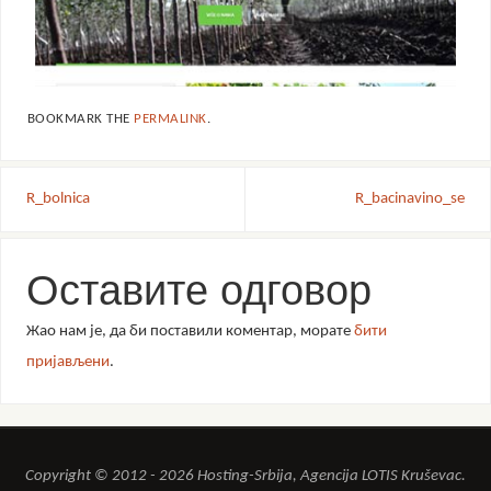
BOOKMARK THE
PERMALINK
.
R_bolnica
R_bacinavino_se
Оставите одговор
Жао нам је, да би поставили коментар, морате
бити
пријављени
.
Copyright © 2012 - 2026 Hosting-Srbija, Agencija LOTIS Kruševac.