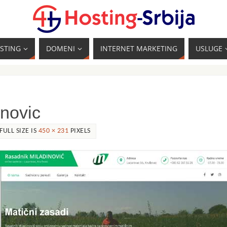
STING
DOMENI
INTERNET MARKETING
USLUGE
inovic
FULL SIZE IS
450 × 231
PIXELS