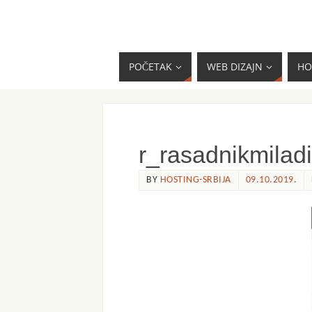
POČETAK
WEB DIZAJN
HO
r_rasadnikmilad
BY
HOSTING-SRBIJA
09.10.2019.