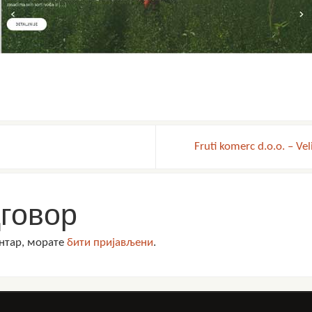
Fruti komerc d.o.o. – Ve
говор
ентар, морате
бити пријављени
.