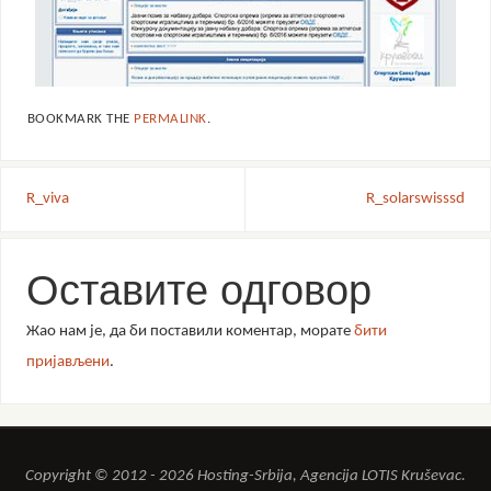
BOOKMARK THE
PERMALINK
.
R_viva
R_solarswisssd
Оставите одговор
Жао нам је, да би поставили коментар, морате
бити
пријављени
.
Copyright © 2012 - 2026 Hosting-Srbija, Agencija LOTIS Kruševac.