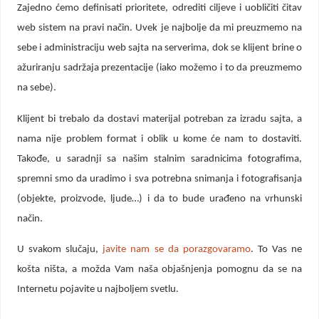
Zajedno ćemo definisati prioritete, odrediti ciljeve i uobličiti čitav
web sistem na pravi način. Uvek je najbolje da mi preuzmemo na
sebe i administraciju web sajta na serverima, dok se klijent brine o
ažuriranju sadržaja prezentacije (iako možemo i to da preuzmemo
na sebe).
Klijent bi trebalo da dostavi materijal potreban za izradu sajta, a
nama nije problem format i oblik u kome će nam to dostaviti.
Takođe, u saradnji sa našim stalnim saradnicima fotografima,
spremni smo da uradimo i sva potrebna snimanja i fotografisanja
(objekte, proizvode, ljude…) i da to bude urađeno na vrhunski
način.
U svakom slučaju,
javite nam se da porazgovaramo
. To Vas ne
košta ništa, a možda Vam naša objašnjenja pomognu da se na
Internetu pojavite u najboljem svetlu.