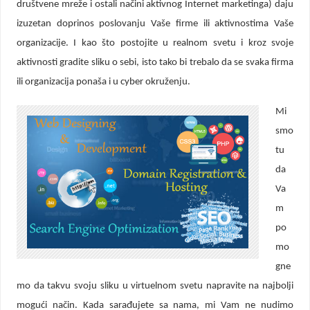
društvene mreže i ostali načini aktivnog Internet marketinga) daju
izuzetan doprinos poslovanju Vaše firme ili aktivnostima Vaše
organizacije. I kao što postojite u realnom svetu i kroz svoje
aktivnosti gradite sliku o sebi, isto tako bi trebalo da se svaka firma
ili organizacija ponaša i u cyber okruženju.
Mi
smo
tu
da
Va
m
po
mo
gne
mo da takvu svoju sliku u virtuelnom svetu napravite na najbolji
mogući način. Kada sarađujete sa nama, mi Vam ne nudimo