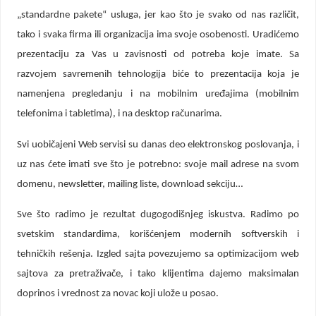
„standardne pakete“ usluga, jer kao što je svako od nas različit,
tako i svaka firma ili organizacija ima svoje osobenosti. Uradićemo
prezentaciju za Vas u zavisnosti od potreba koje imate. Sa
razvojem savremenih tehnologija biće to prezentacija koja je
namenjena pregledanju i na mobilnim uređajima (mobilnim
telefonima i tabletima), i na desktop računarima.
Svi uobičajeni Web servisi su danas deo elektronskog poslovanja, i
uz nas ćete imati sve što je potrebno: svoje mail adrese na svom
domenu, newsletter, mailing liste, download sekciju…
Sve što radimo je rezultat dugogodišnjeg iskustva. Radimo po
svetskim standardima, korišćenjem modernih softverskih i
tehničkih rešenja. Izgled sajta povezujemo sa optimizacijom web
sajtova za pretraživače, i tako klijentima dajemo maksimalan
doprinos i vrednost za novac koji ulože u posao.