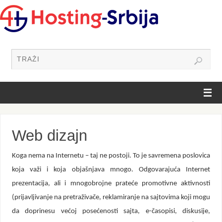
Web dizajn
Koga nema na Internetu – taj ne postoji. To je savremena poslovica
koja važi i koja objašnjava mnogo. Odgovarajuća Internet
prezentacija, ali i mnogobrojne prateće promotivne aktivnosti
(prijavljivanje na pretraživače, reklamiranje na sajtovima koji mogu
da doprinesu većoj posećenosti sajta, e-časopisi, diskusije,