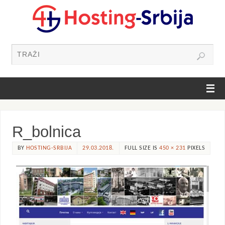
R_bolnica
BY
HOSTING-SRBIJA
29.03.2018.
FULL SIZE IS
450 × 231
PIXELS