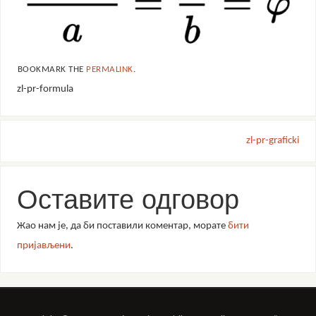
BOOKMARK THE
PERMALINK
.
zl-pr-formula
zl-pr-graficki
Оставите одговор
Жао нам је, да би поставили коментар, морате
бити
пријављени
.